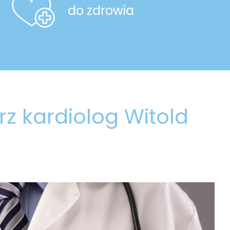
do zdrowia
z kardiolog Witold