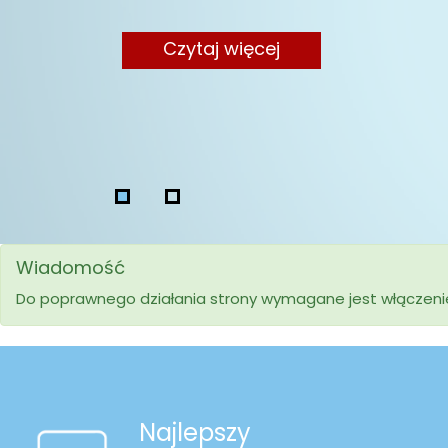
Czytaj więcej
Czytaj więcej
Wiadomość
Do poprawnego działania strony wymagane jest włączenie 
Najlepszy