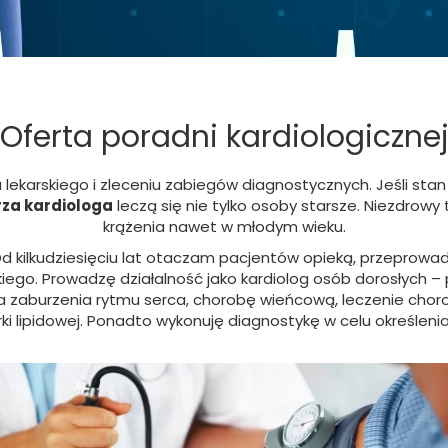
Oferta poradni kardiologiczne
lekarskiego i zleceniu zabiegów diagnostycznych. Jeśli sta
rza kardiologa
leczą się nie tylko osoby starsze. Niezdrow
krążenia nawet w młodym wieku.
Od kilkudziesięciu lat otaczam pacjentów opieką, przeprowa
kiego. Prowadzę działalność jako kardiolog osób dorosłych
a zaburzenia rytmu serca, chorobę wieńcową, leczenie choro
i lipidowej. Ponadto wykonuję diagnostykę w celu określenia