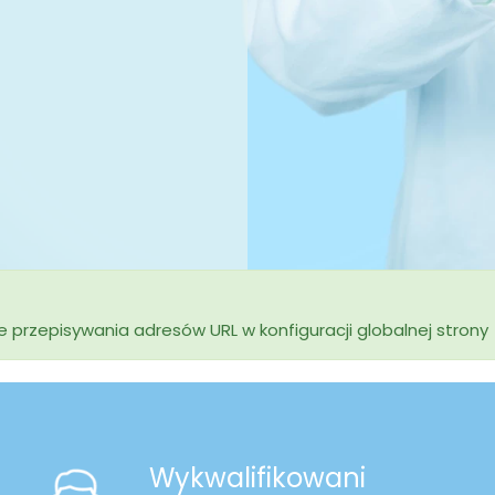
przepisywania adresów URL w konfiguracji globalnej strony
Wykwalifikowani