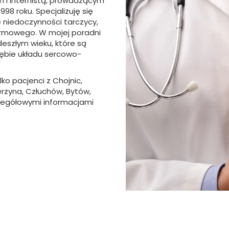
 i internistą, prowadzącym
998 roku. Specjalizuję się
e niedoczynności tarczycy,
armowego. W mojej poradni
eszłym wieku, które są
ębie układu sercowo-
lko pacjenci z Chojnic,
ierzyna, Człuchów, Bytów,
czegółowymi informacjami