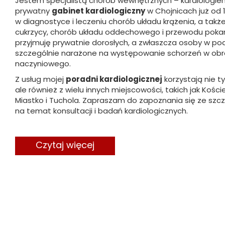
Jestem specjalistą chorób wewnętrznych – kardiologiem
prywatny
gabinet kardiologiczny
w Chojnicach już od 1
w diagnostyce i leczeniu chorób układu krążenia, a takż
cukrzycy, chorób układu oddechowego i przewodu pok
przyjmuję prywatnie dorosłych, a zwłaszcza osoby w pod
szczególnie narażone na występowanie schorzeń w obr
naczyniowego.
Z usług mojej
poradni kardiologicznej
korzystają nie ty
ale również z wielu innych miejscowości, takich jak Kośc
Miastko i Tuchola. Zapraszam do zapoznania się ze sz
na temat konsultacji i badań kardiologicznych.
Czytaj więcej