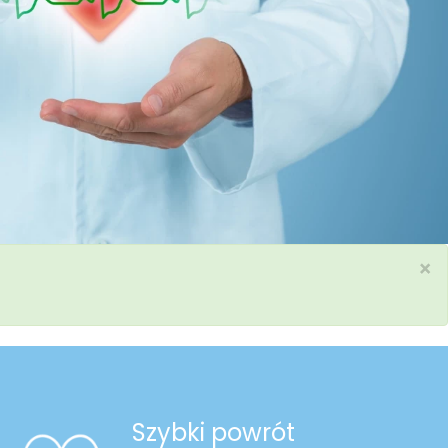
×
Szybki powrót