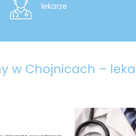
lekarze
y w Chojnicach – lekar