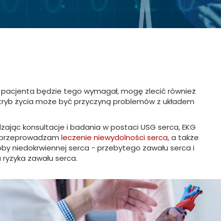
j
n pacjenta będzie tego wymagał, mogę zlecić również
y tryb życia może być przyczyną problemów z układem
dzając konsultacje i badania w postaci USG serca, EKG
 – przeprowadzam
leczenie niewydolności serca
, a także
by niedokrwiennej serca - przebytego zawału serca i
 ryzyka zawału serca.